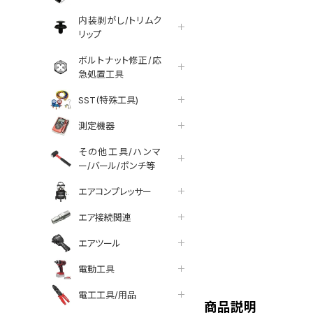
内装剥がし/トリムク
リップ
ボルトナット修正/応
急処置工具
SST(特殊工具)
測定機器
その他工具/ハンマ
ー/バール/ポンチ等
エアコンプレッサー
エア接続関連
エアツール
tter
facebook
line
電動工具
電工工具/用品
商品説明