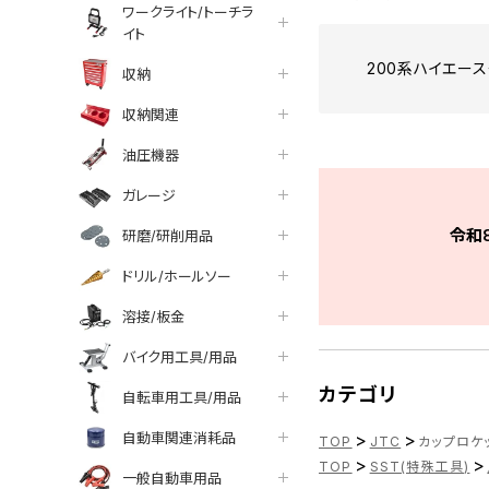
ワークライト/トーチラ
イト
200系ハイエー
収納
収納関連
油圧機器
ガレージ
令和
研磨/研削用品
ドリル/ホールソー
溶接/板金
バイク用工具/用品
カテゴリ
自転車用工具/用品
自動車関連消耗品
>
>
TOP
JTC
カップロケッ
>
>
TOP
SST(特殊工具)
一般自動車用品