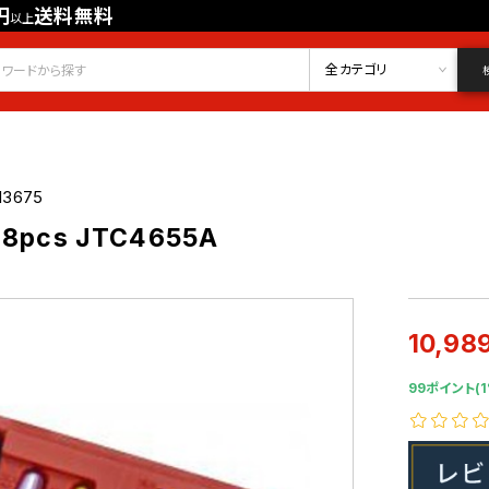
円
送料無料
以上
会員登録
ログイン
お気に入り
全カテゴリ
13675
pcs JTC4655A
10,98
99ポイント(1