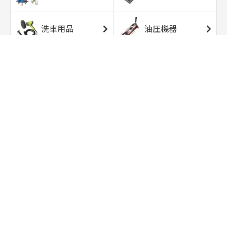
洗車用品
油圧機器
エアコンプレッサ
エアツール
ー
トルクレンチ
ソケット
ラチェット/スピン
レンチ/スパナ
ナー
バイク用工具/用
オイル交換用品
品
ワークライト/ト
研磨/研削用品
ーチライト
タイヤ/ホイール