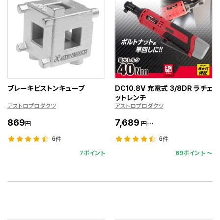
ブレーキピストンキューブ
DC10.8V 充電式 3/8DR ラチェ
ットレンチ
アストロプロダクツ
アストロプロダクツ
869
7,689
円
円～
6件
6件
7ポイント
69ポイント 〜