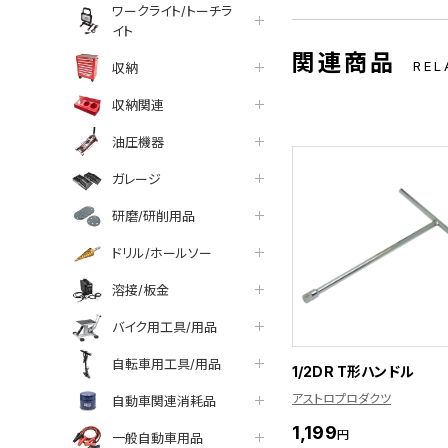
ワークライト/トーチラ
イト
関連商品
REL
収納
収納関連
油圧機器
ガレージ
研磨/研削用品
ドリル/ホールソー
溶接/板金
バイク用工具/用品
自転車用工具/用品
1/2DR T形ハンドル
アストロプロダクツ
自動車関連消耗品
1,199
円
一般自動車用品