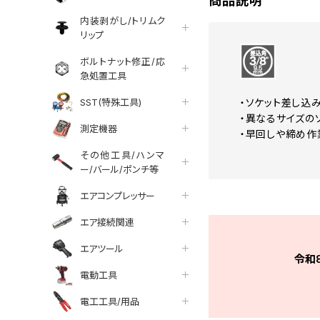
商品説明
内装剥がし/トリムク
リップ
ボルトナット修正/応
急処置工具
SST(特殊工具)
・ソケット差し込
・異なるサイズの
測定機器
・早回しや締め作
その他工具/ハンマ
ー/バール/ポンチ等
エアコンプレッサー
エア接続関連
エアツール
令和
電動工具
電工工具/用品