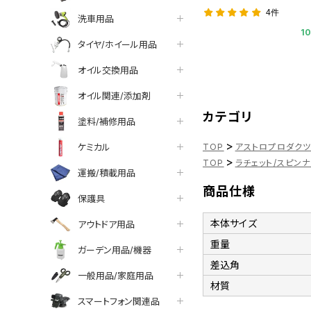
4件
洗車用品
1
タイヤ/ホイール用品
オイル交換用品
オイル関連/添加剤
カテゴリ
塗料/補修用品
>
ケミカル
TOP
アストロプロダク
>
TOP
ラチェット/スピン
運搬/積載用品
商品仕様
保護具
本体サイズ
アウトドア用品
重量
ガーデン用品/機器
差込角
一般用品/家庭用品
材質
スマートフォン関連品