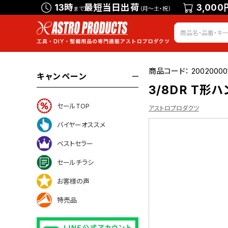
13時
最短当日出荷
3,000
まで
（月～土・祝）
商品コード：
20020000
キャンペーン
3/8DR T形
セールTOP
アストロプロダクツ
バイヤーオススメ
ベストセラー
ついて
セールチラシ
お客様の声
特売品