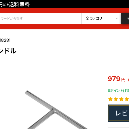
円
送料無料
以上
会員登録
ログイン
お気に入り
全カテゴリ
18281
ハンドル
979
円
8ポイント(1%