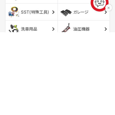
SST(特殊工具)
ガレージ
洗車用品
油圧機器
エアコンプレッサ
エアツール
ー
トルクレンチ
ソケット
ラチェット/スピン
レンチ/スパナ
ナー
バイク用工具/用
オイル交換用品
品
ワークライト/ト
研磨/研削用品