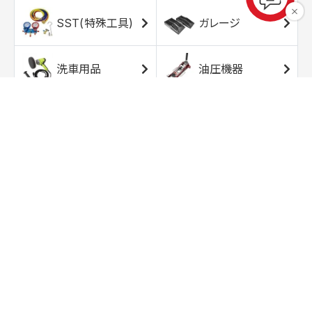
SST(特殊工具)
ガレージ
洗車用品
油圧機器
エアコンプレッサ
エアツール
ー
トルクレンチ
ソケット
ラチェット/スピン
レンチ/スパナ
ナー
バイク用工具/用
オイル交換用品
品
ワークライト/ト
研磨/研削用品
ーチライト