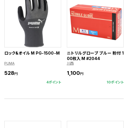
ロック&オイル M PG-1500-M
ニトリルグローブ ブルー 粉付 1
00枚入 M #2044
PUMA
川西
528
1,100
円
円
4ポイント
10ポイント