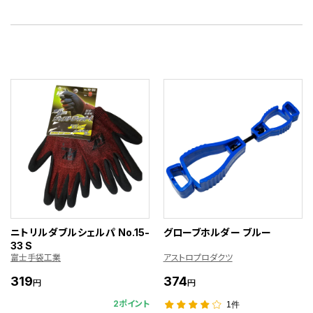
ニトリルダブルシェルパ No.15-
グローブホルダー ブルー
33 S
富士手袋工業
アストロプロダクツ
319
374
円
円
2ポイント
1件