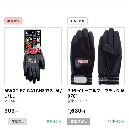
数量限定
お取り寄せ
MWGT EZ CATCH3双入 M /
PUライナーアルファ ブラック M
L / LL
0781
MITANI
富士グローブ
999
1,639
円
円
9ポイント
14ポイント
在庫なし
お取り寄せ