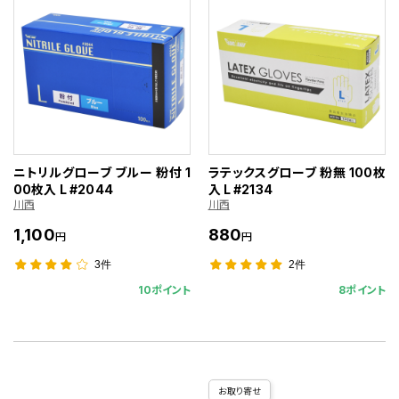
ニトリルグローブ ブルー 粉付 1
ラテックスグローブ 粉無 100枚
00枚入 L #2044
入 L #2134
川西
川西
1,100
880
円
円
3件
2件
10ポイント
8ポイント
お取り寄せ