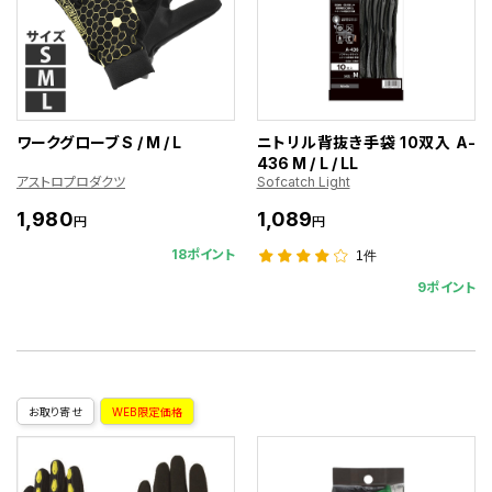
ワークグローブ S / M / L
ニトリル背抜き手袋 10双入 A-
436 M / L / LL
アストロプロダクツ
Sofcatch Light
1,980
1,089
円
円
18ポイント
1件
9ポイント
お取り寄せ
WEB限定価格