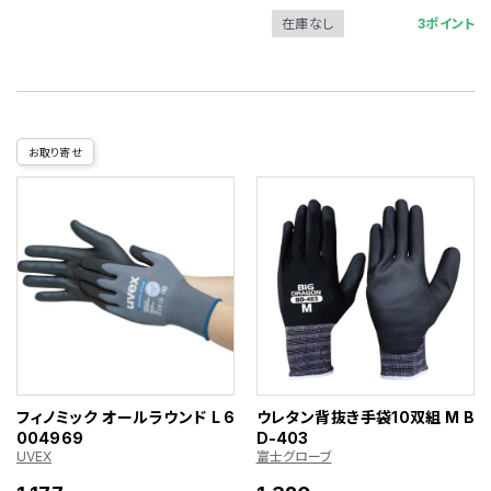
3ポイント
在庫なし
お取り寄せ
フィノミック オールラウンド L 6
ウレタン背抜き手袋10双組 M B
004969
D-403
UVEX
富士グローブ