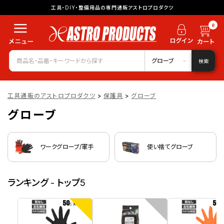
工具・DIY・整備用品の専門通販アストロプロダクツ
0
グローブ
検索
工具通販のアストロプロダクツ
>
保護具
>
グローブ
グローブ
ワークグローブ/軍手
使い捨てグローブ
ランキング - トップ5
1
2