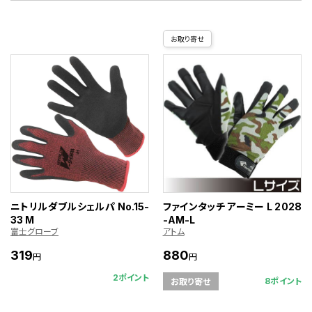
お取り寄せ
ニトリルダブルシェルパ No.15-
ファインタッチ アーミー L 2028
33 M
-AM-L
富士グローブ
アトム
319
880
円
円
2ポイント
8ポイント
お取り寄せ