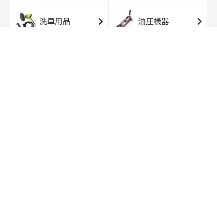
洗車用品
油圧機器
エアコンプレッサ
エアツール
ー
トルクレンチ
ソケット
ラチェット/スピン
レンチ/スパナ
ナー
バイク用工具/用
オイル交換用品
品
ワークライト/ト
研磨/研削用品
ーチライト
タイヤ/ホイール
アウトドア用品
用品