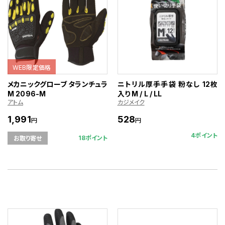
WEB限定価格
メカニックグローブ タランチュラ
ニトリル厚手手袋 粉なし 12枚
М 2096-M
入り M / L / LL
アトム
カジメイク
1,991
528
円
円
4ポイント
18ポイント
お取り寄せ