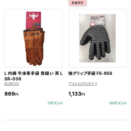
数量限定
L 内綿 牛床革手袋 背縫い 茶 L
強グリップ手袋 FS-856
SR-006
BUREVO
アストロプロダクツ
869
1,133
円
円
7ポイント
10ポイント