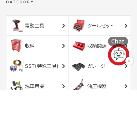
CATEGORY
電動工具
ツールセット
収納
収納関連
SST(特殊工具)
ガレージ
洗車用品
油圧機器
エアコンプレッサ
エアツール
ー
トルクレンチ
ソケット