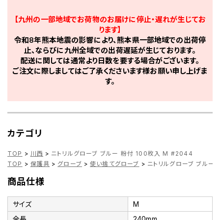
【九州の一部地域でお荷物のお届けに停止・遅れが生じてお
ります】
令和8年熊本地震の影響により、熊本県一部地域での出荷停
止、ならびに九州全域での出荷遅延が生じております。
配送に関しては通常より日数を要する場合がございます。
ご注文に際しましてはご了承くださいます様お願い申し上げま
す。
カテゴリ
TOP
>
川西
>
ニトリルグローブ ブルー 粉付 100枚入 M #2044
TOP
>
保護具
>
グローブ
>
使い捨てグローブ
>
ニトリルグローブ ブルー 粉
商品仕様
サイズ
M
全長
240mm