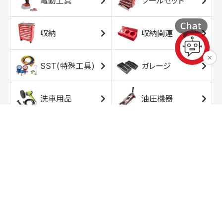
電動工具
ツールセット
収納
収納関連
SST(特殊工具)
ガレージ
洗車用品
油圧機器
エアコンプレッサ
エアツール
ー
トルクレンチ
ソケット
ラチェット/スピン
レンチ/スパナ
ナー