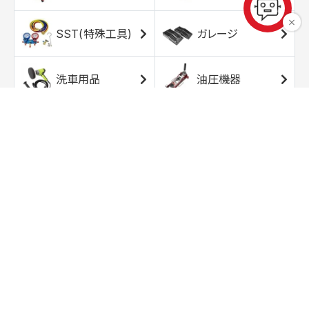
SST(特殊工具)
ガレージ
洗車用品
油圧機器
エアコンプレッサ
エアツール
ー
トルクレンチ
ソケット
ラチェット/スピン
レンチ/スパナ
ナー
バイク用工具/用
オイル交換用品
品
ワークライト/ト
研磨/研削用品