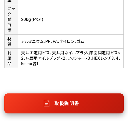
フッ
ク
耐
20kg(1ペア)
荷
重
材
アルミニウム、PP、PA、ナイロン、ゴム
質
付
天井固定用ビス、天井用ネイルプラグ、床面固定用ビス×
属
2、床面用ネイルプラグ×2、ワッシャー×3、HEXレンチ3、4、
品
5mm×各1
取扱説明書