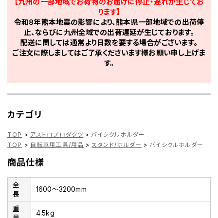
【九州の一部地域でお荷物のお届けに停止・遅れが生じてお
ります】
令和8年熊本地震の影響により、熊本県一部地域での出荷停
止、ならびに九州全域での出荷遅延が生じております。
配送に関しては通常より日数を要する場合がございます。
ご注文に際しましてはご了承くださいます様お願い申し上げま
す。
カテゴリ
TOP
>
アストロプロダクツ
>
バイシクルホルダー
TOP
>
自転車用工具/用品
>
スタンド/ホルダー
>
バイシクルホルダー
商品仕様
全
1600～3200mm
長
重
4.5kg
量