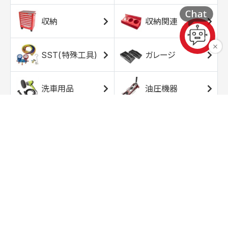
収納
収納関連
SST(特殊工具)
ガレージ
洗車用品
油圧機器
エアコンプレッサ
エアツール
ー
トルクレンチ
ソケット
ラチェット/スピン
レンチ/スパナ
ナー
バイク用工具/用
オイル交換用品
品