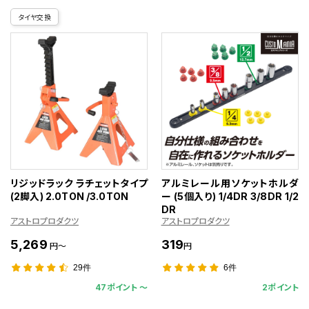
タイヤ交換
リジッドラック ラチェットタイプ
アルミレール用ソケットホルダ
(2脚入) 2.0TON /3.0TON
ー (5個入り) 1/4DR 3/8DR 1/2
DR
アストロプロダクツ
アストロプロダクツ
5,269
319
円～
円
29件
6件
47ポイント 〜
2ポイント