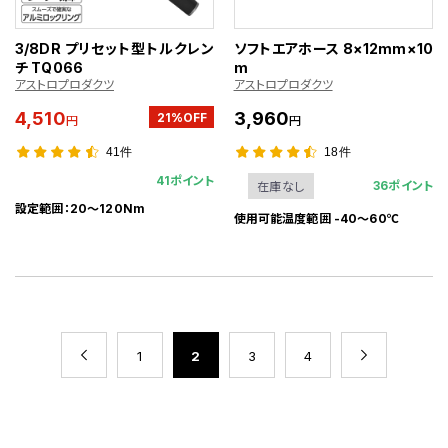
3/8DR プリセット型トルクレン
ソフトエアホース 8×12mm×10
チ TQ066
m
アストロプロダクツ
アストロプロダクツ
4,510
3,960
21%OFF
円
円
41件
18件
41ポイント
36ポイント
在庫なし
設定範囲：20～120Nm
使用可能温度範囲 -40～60℃
1
2
3
4