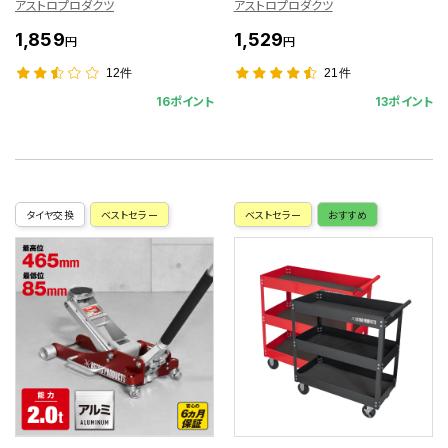
アストロプロダクツ
アストロプロダクツ
1,859
1,529
円
円
12件
21件
16ポイント
13ポイント
タイヤ交換
ベストセラー
ベストセラー
おすすめ