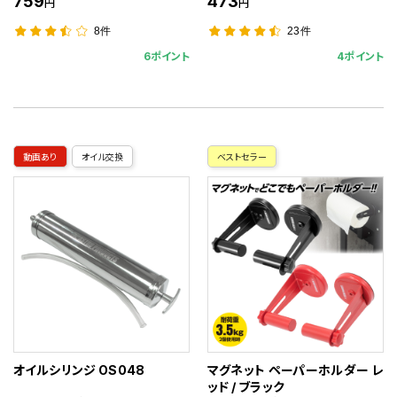
759
473
円
円
8件
23件
6ポイント
4ポイント
動画あり
オイル交換
ベストセラー
オイルシリンジ OS048
マグネット ペーパーホルダー レ
ッド / ブラック