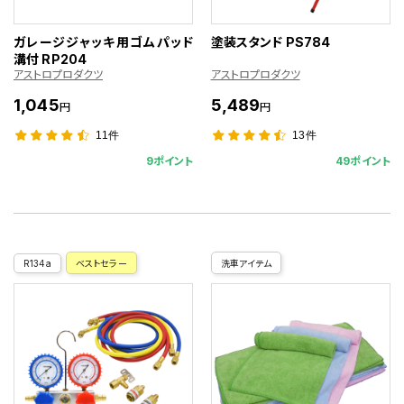
ガレージジャッキ用ゴムパッド
塗装スタンド PS784
溝付 RP204
アストロプロダクツ
アストロプロダクツ
1,045
5,489
円
円
11件
13件
9ポイント
49ポイント
R134a
ベストセラー
洗車アイテム