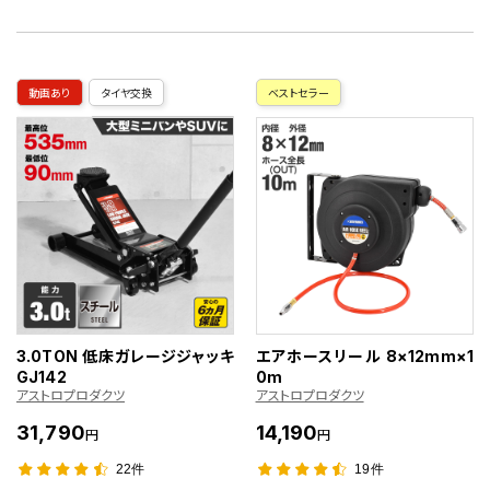
動画あり
タイヤ交換
ベストセラー
3.0TON 低床ガレージジャッキ
エアホースリール 8×12mm×1
GJ142
0m
アストロプロダクツ
アストロプロダクツ
31,790
14,190
円
円
22件
19件