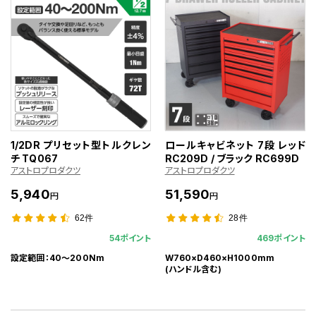
1/2DR プリセット型トルクレン
ロールキャビネット 7段 レッド
チ TQ067
RC209D / ブラック RC699D
アストロプロダクツ
アストロプロダクツ
5,940
51,590
円
円
62件
28件
54ポイント
469ポイント
設定範囲：40～200Nm
W760×D460×H1000mm
(ハンドル含む)