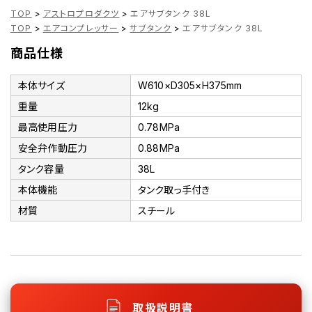
TOP
>
アストロプロダクツ
>
エアサブタンク 38L
TOP
>
エアコンプレッサー
>
サブタンク
>
エアサブタンク 38L
商品仕様
本体サイズ
W610×D305×H375mm
重量
12kg
最高使用圧力
0.78MPa
安全弁作動圧力
0.88MPa
タンク容量
38L
本体機能
タンク取っ手付き
材質
スチール
取扱説明書