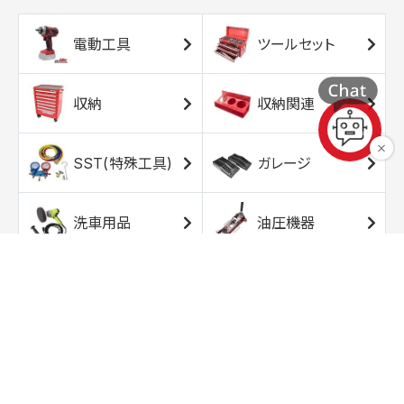
電動工具
ツールセット
収納
収納関連
SST(特殊工具)
ガレージ
洗車用品
油圧機器
エアコンプレッサ
エアツール
ー
トルクレンチ
ソケット
ラチェット/スピン
レンチ/スパナ