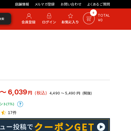
店舗情報
メルマガ登録
お問い合わせ
よくあるご質問
0
TOTAL
検索
￥0
 ～ 6,039
円
(税込)
4,490 ～ 5,490
円
(税抜)
ント(1%)
17件