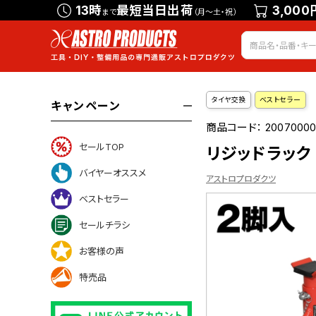
13時
最短当日出荷
3,000
まで
（月～土・祝）
タイヤ交換
ベストセラー
キャンペーン
商品コード：
20070000
セールTOP
リジッドラック (2
バイヤーオススメ
アストロプロダクツ
ベストセラー
セールチラシ
トについて
お客様の声
特売品