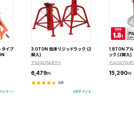
トタイプ
3.0TON 低床リジッドラック (2
1.8TON 
ON
脚入)
ック (2脚入)
アストロプロダクツ
アストロプロダ
6,479
15,290
円
円
6件
イント 〜
58ポイント