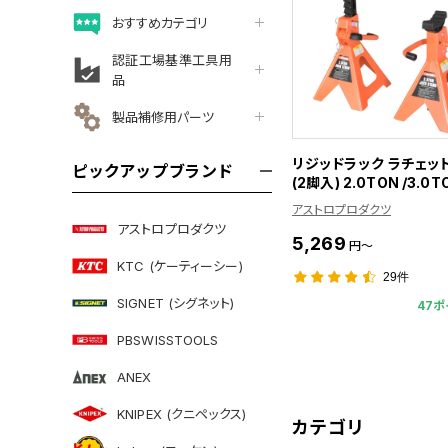
おすすめカテゴリ
認証工場基準工具用
品
製品補修用パーツ
リジッドラック ラチェッ
ピックアップブランド
(2脚入) 2.0TON /3.0T
アストロプロダクツ
アストロプロダクツ
5,269
円～
KTC (ケーティーシー)
29件
SIGNET (シグネット)
47ポ
PBSWISSTOOLS
ANEX
KNIPEX (クニペックス)
カテゴリ