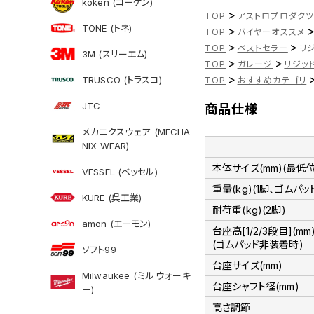
koken (コーケン)
>
TOP
アストロプロダク
TONE (トネ)
>
TOP
バイヤーオススメ
>
>
TOP
ベストセラー
リジ
3M (スリーエム)
>
>
TOP
ガレージ
リジッ
>
TRUSCO (トラスコ)
TOP
おすすめカテゴリ
JTC
商品仕様
メカニクスウェア (MECHA
NIX WEAR)
本体サイズ(mm)(最低
VESSEL (ベッセル)
重量(kg)(1脚、ゴムパッ
KURE (呉工業)
耐荷重(kg)(2脚)
amon (エーモン)
台座高[1/2/3段目](mm
(ゴムパッド非装着時)
ソフト99
台座サイズ(mm)
Milwaukee (ミルウォーキ
台座シャフト径(mm)
ー)
高さ調節