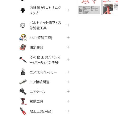
内装剥がし/トリムク
リップ
ボルトナット修正/応
急処置工具
SST(特殊工具)
測定機器
その他工具/ハンマ
ー/バール/ポンチ等
エアコンプレッサー
エア接続関連
エアツール
電動工具
tter
facebook
line
電工工具/用品