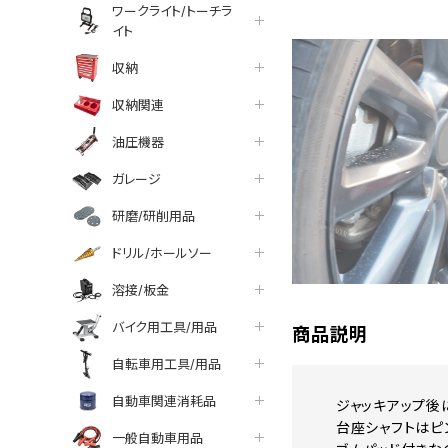
ワークライト/トーチラ
イト
収納
収納関連
油圧機器
ガレージ
研磨/研削用品
ドリル/ホールソー
溶接/板金
バイク用工具/用品
商品説明
自転車用工具/用品
自動車関連消耗品
ジャッキアップ後
台座シャフトはピ
一般自動車用品