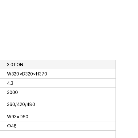
3.0TON
W320×D320×H370
4.3
3000
360/420/480
W93×D60
Φ48