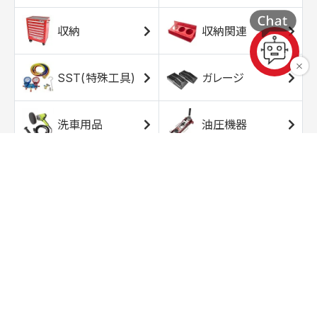
収納
収納関連
SST(特殊工具)
ガレージ
洗車用品
油圧機器
エアコンプレッサ
エアツール
ー
トルクレンチ
ソケット
ラチェット/スピン
レンチ/スパナ
ナー
バイク用工具/用
オイル交換用品
品