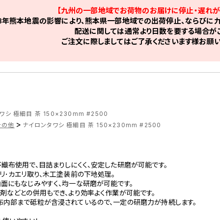
【九州の一部地域でお荷物のお届けに停止・遅れが
8年熊本地震の影響により、熊本県一部地域での出荷停止、ならびに九
配送に関しては通常より日数を要する場合がご
ご注文に際しましてはご了承くださいます様お願い
シ 極細目 茶 150×230mm #2500
>
その他
ナイロンタワシ 極細目 茶 150×230mm #2500
織布使用で、目詰まりしにくく、安定した研磨が可能です。
リ･カエリ取り、木工塗装前の下地処理。
面にもなじみやすく、均一な研磨が可能です。
剤などとの併用もでき、より効率よく作業が可能です。
布内部まで砥粒が含浸されているので、一定の研磨力が持続します。