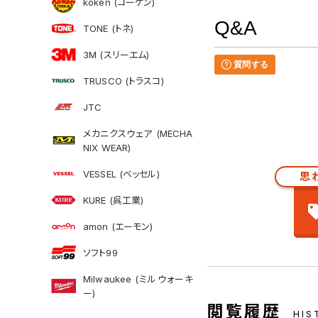
koken (コーケン)
Q&A
TONE (トネ)
3M (スリーエム)
質問する
TRUSCO (トラスコ)
JTC
メカニクスウェア (MECHA
NIX WEAR)
VESSEL (ベッセル)
思
KURE (呉工業)
amon (エーモン)
ソフト99
Milwaukee (ミルウォーキ
ー)
閲覧履歴
HIS