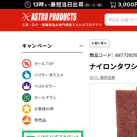
13時
最短当日出荷
3,000
まで
（月～土・祝）
お取り寄せ
キャンペーン
商品コード：
49772921
セールTOP
ナイロンタワシ 
バイヤーオススメ
SK11 / 藤原産業
ベストセラー
セールチラシ
いて
お客様の声
特売品