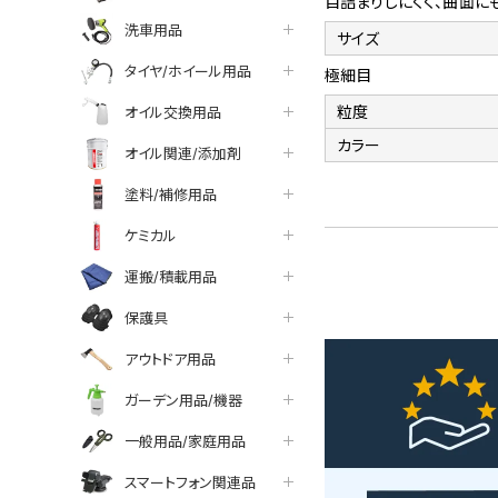
目詰まりしにくく、曲面に
洗車用品
サイズ
タイヤ/ホイール用品
極細目
粒度
オイル交換用品
カラー
オイル関連/添加剤
塗料/補修用品
ケミカル
運搬/積載用品
保護具
アウトドア用品
ガーデン用品/機器
一般用品/家庭用品
スマートフォン関連品