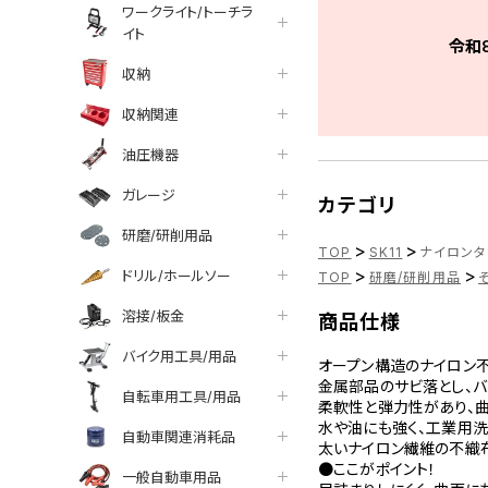
ワークライト/トーチラ
イト
令和
収納
収納関連
油圧機器
ガレージ
カテゴリ
研磨/研削用品
>
>
TOP
SK11
ナイロンタワ
>
>
ドリル/ホールソー
TOP
研磨/研削用品
溶接/板金
商品仕様
バイク用工具/用品
オープン構造のナイロン不
金属部品のサビ落とし、バ
自転車用工具/用品
柔軟性と弾力性があり、曲
水や油にも強く、工業用洗
自動車関連消耗品
太いナイロン繊維の不織
●ここがポイント！
一般自動車用品