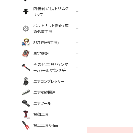
内装剥がし/トリムク
リップ
ボルトナット修正/応
急処置工具
SST(特殊工具)
測定機器
その他工具/ハンマ
ー/バール/ポンチ等
エアコンプレッサー
エア接続関連
エアツール
tter
facebook
line
電動工具
電工工具/用品