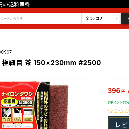
円
送料無料
以上
会員登録
ログイン
お気に入り
全カテゴリ
98967
極細目 茶 150×230mm #2500
396
円
3ポイント(1%