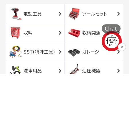
電動工具
ツールセット
収納
収納関連
SST(特殊工具)
ガレージ
洗車用品
油圧機器
エアコンプレッサ
エアツール
ー
トルクレンチ
ソケット
ラチェット/スピン
レンチ/スパナ