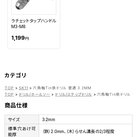
ラチェットタップハンドル
M3-M8
1,199
円
カテゴリ
TOP
>
SK11
>
六角軸Tin鉄ドリル 普通 3.2MM
TOP
>
ドリル/ホールソー
>
ドリル/ステップドリル
>
六角軸Tin鉄ドリル 普
商品仕様
サイズ
3.2mm
標準穴あけ可
（鉄）2.0mm、（木）らせん溝長の2/3程度
能厚