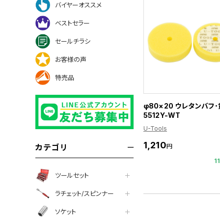
バイヤーオススメ
ベストセラー
セールチラシ
お客様の声
特売品
φ80×20 ウレタンバフ･
5512Y-WT
U-Tools
1,210
円
カテゴリ
1
ツールセット
ラチェット/スピンナー
ソケット