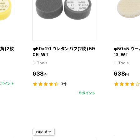
･黄(2枚
φ50×20 ウレタンバフ(2枚) 59
φ50×5 ウー
06-WT
13-WT
U-Tools
U-Tools
638
638
円
円
5ポイント
3件
5ポイント
お取り寄せ