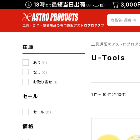
13時
最短当日出荷
3,000
まで
（月～土・祝）
工具通販のアストロプロダ
在庫
U-Tools
あり
(9)
なし
(0)
お取り寄せ
(1)
1 件～ 10 件（全10件）
セール
セール
(0)
価格