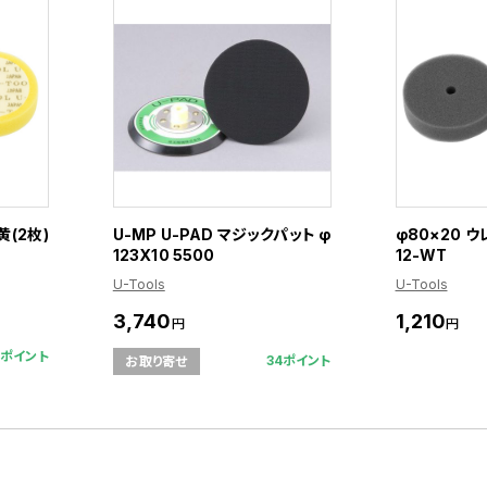
黄(2枚)
U-MP U-PAD マジックパット φ
φ80×20 ウ
123X10 5500
12-WT
U-Tools
U-Tools
3,740
1,210
円
円
1ポイント
34ポイント
お取り寄せ