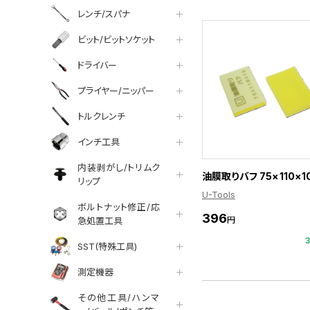
レンチ/スパナ
ビット/ビットソケット
ドライバー
プライヤー/ニッパー
トルクレンチ
インチ工具
内装剥がし/トリムク
油膜取りバフ 75×110×1
リップ
U-Tools
ボルトナット修正/応
396
円
急処置工具
SST(特殊工具)
測定機器
その他工具/ハンマ