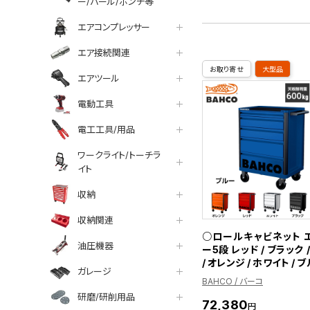
ー/バール/ポンチ等
エアコンプレッサー
エア接続関連
お取り寄せ
大型品
エアツール
電動工具
電工工具/用品
ワークライト/トーチラ
イト
収納
収納関連
○ロールキャビネット 
油圧機器
ー5段 レッド / ブラック 
/ オレンジ / ホワイト / 
ガレージ
BAHCO / バーコ
研磨/研削用品
72,380
円