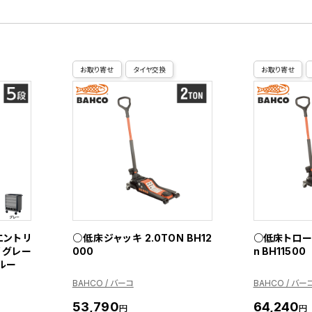
お取り寄せ
タイヤ交換
お取り寄せ
エントリ
○低床ジャッキ 2.0TON BH12
○低床トローリ
/ グレー
000
n BH11500
ブルー
BAHCO / バーコ
BAHCO / バー
53,790
64,240
円
円