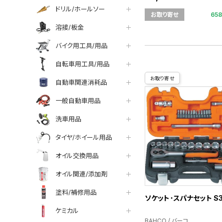
ドリル/ホールソー
65
お取り寄せ
溶接/板金
バイク用工具/用品
自転車用工具/用品
お取り寄せ
自動車関連消耗品
一般自動車用品
洗車用品
タイヤ/ホイール用品
オイル交換用品
オイル関連/添加剤
塗料/補修用品
ソケット･スパナセット S3
ケミカル
BAHCO / バーコ