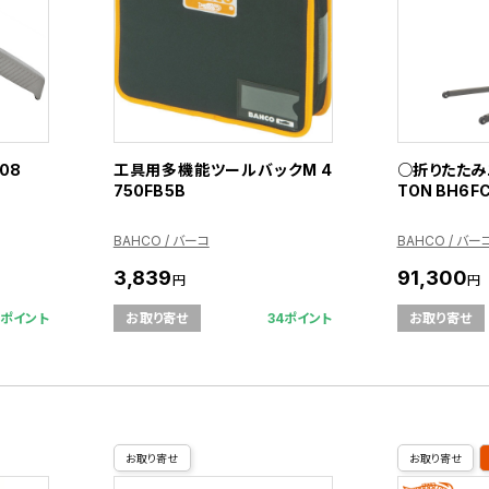
08
工具用多機能ツールバックM 4
○折りたたみ
750FB5B
TON BH6F
BAHCO / バーコ
BAHCO / バー
3,839
91,300
円
円
2ポイント
34ポイント
お取り寄せ
お取り寄せ
お取り寄せ
お取り寄せ