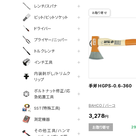
レンチ/スパナ
お取り寄せ
ビット/ビットソケット
ドライバー
プライヤー/ニッパー
トルクレンチ
インチ工具
内装剥がし/トリムク
リップ
手斧 HGPS-0.6-360
ボルトナット修正/応
急処置工具
BAHCO / バーコ
SST(特殊工具)
3,278
円
測定機器
2
お取り寄せ
その他工具/ハンマ