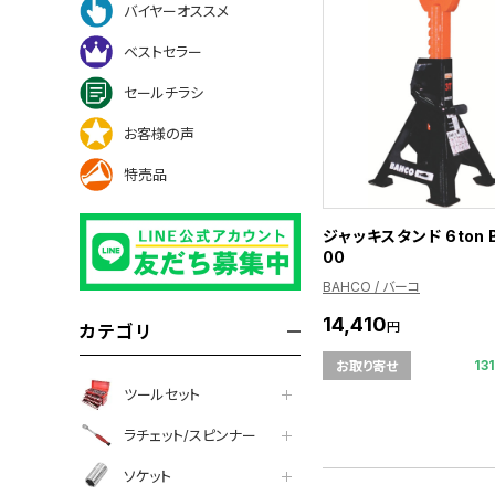
バイヤーオススメ
ベストセラー
セールチラシ
お客様の声
特売品
ジャッキスタンド 6ton 
00
BAHCO / バーコ
14,410
円
カテゴリ
13
お取り寄せ
ツールセット
ラチェット/スピンナー
ソケット