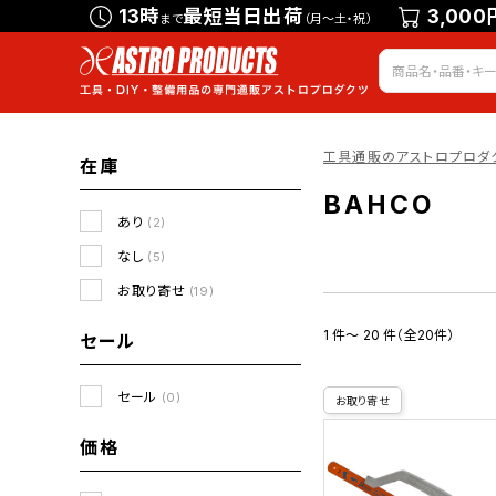
13時
最短当日出荷
3,000
まで
（月～土・祝）
工具通販のアストロプロダ
在庫
BAHCO
あり
(2)
なし
(5)
お取り寄せ
(19)
1 件～ 20 件（全20件）
セール
セール
(0)
お取り寄せ
価格