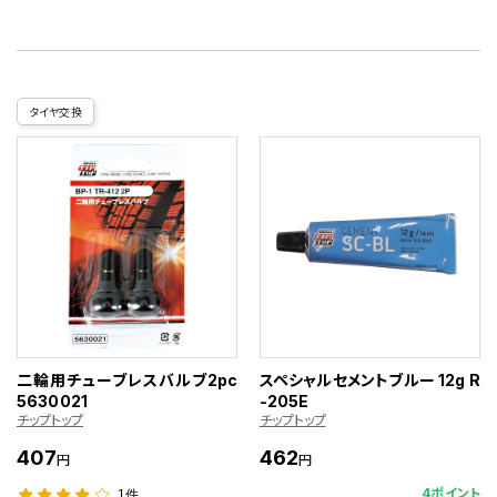
タイヤ交換
二輪用チューブレスバルブ2pc
スペシャルセメントブルー 12g R
5630021
-205E
チップトップ
チップトップ
407
462
円
円
4ポイント
1件