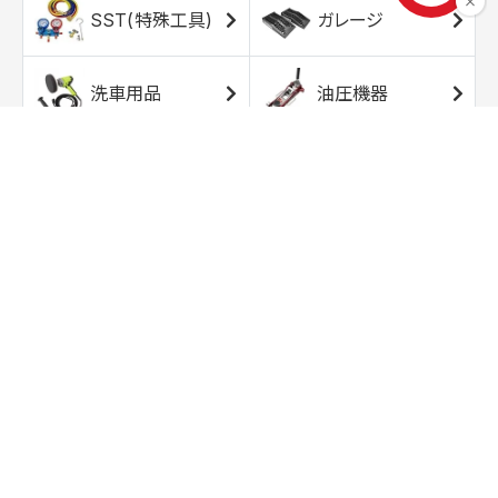
SST(特殊工具)
ガレージ
洗車用品
油圧機器
エアコンプレッサ
エアツール
ー
トルクレンチ
ソケット
ラチェット/スピン
レンチ/スパナ
ナー
バイク用工具/用
オイル交換用品
品
ワークライト/ト
研磨/研削用品
ーチライト