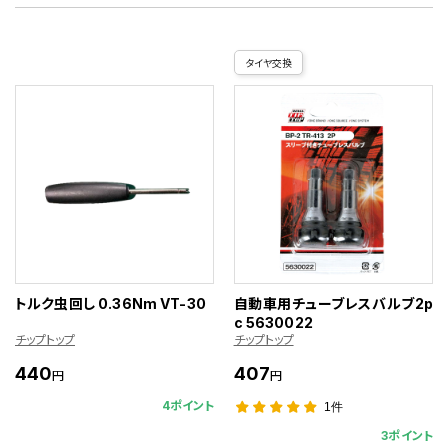
タイヤ交換
トルク虫回し 0.36Nm VT-30
自動車用チューブレスバルブ2p
c 5630022
チップトップ
チップトップ
440
407
円
円
4ポイント
1件
3ポイント