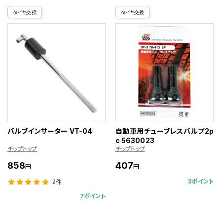
タイヤ交換
タイヤ交換
バルブインサーター VT-04
自動車用チューブレスバルブ2p
c 5630023
チップトップ
チップトップ
858
407
円
円
3ポイント
2件
7ポイント