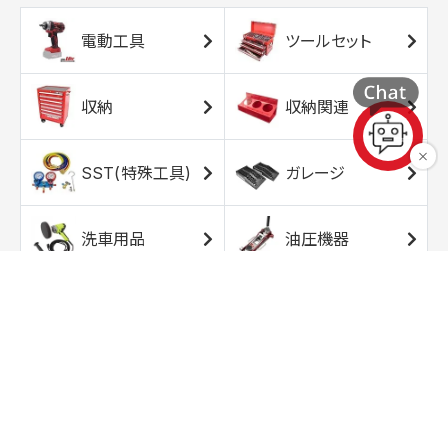
電動工具
ツールセット
収納
収納関連
SST(特殊工具)
ガレージ
洗車用品
油圧機器
エアコンプレッサ
エアツール
ー
トルクレンチ
ソケット
ラチェット/スピン
レンチ/スパナ
ナー