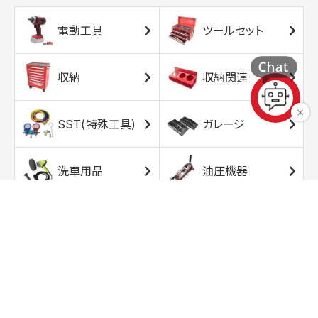
電動工具
ツールセット
収納
収納関連
SST(特殊工具)
ガレージ
洗車用品
油圧機器
エアコンプレッサ
エアツール
ー
トルクレンチ
ソケット
ラチェット/スピン
レンチ/スパナ
ナー