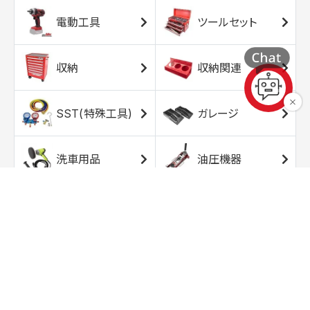
電動工具
ツールセット
収納
収納関連
SST(特殊工具)
ガレージ
洗車用品
油圧機器
エアコンプレッサ
エアツール
ー
トルクレンチ
ソケット
ラチェット/スピン
レンチ/スパナ
ナー