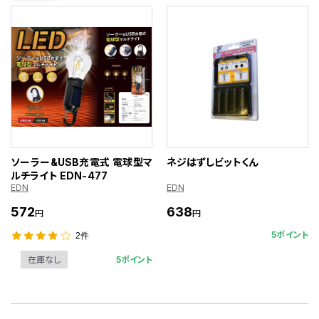
ソーラー&USB充電式 電球型マ
ネジはずしビットくん
ルチライト EDN-477
EDN
EDN
572
638
円
円
5ポイント
2件
5ポイント
在庫なし