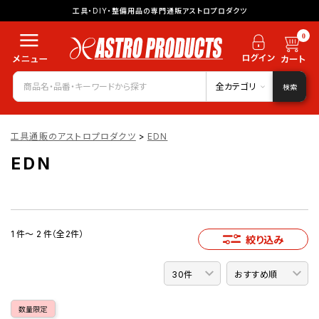
工具・DIY・整備用品の専門通販アストロプロダクツ
0
全カテゴリ
検索
工具通販のアストロプロダクツ
>
EDN
EDN
1 件～ 2 件（全2件）
絞り込み
数量限定