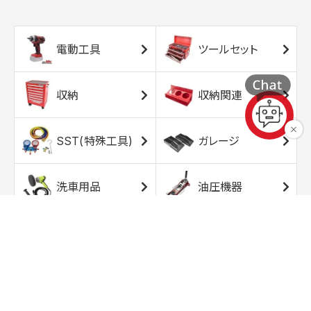
電動工具
ツールセット
収納
収納関連
SST(特殊工具)
ガレージ
洗車用品
油圧機器
エアコンプレッサ
エアツール
ー
トルクレンチ
ソケット