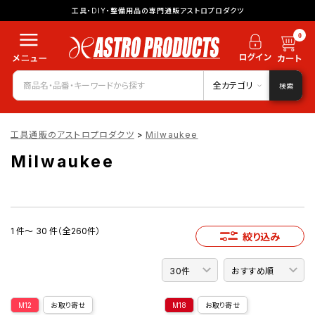
工具・DIY・整備用品の専門通販アストロプロダクツ
0
全カテゴリ
検索
工具通販のアストロプロダクツ
>
Milwaukee
Milwaukee
1 件～ 30 件（全260件）
絞り込み
M12
お取り寄せ
M18
お取り寄せ