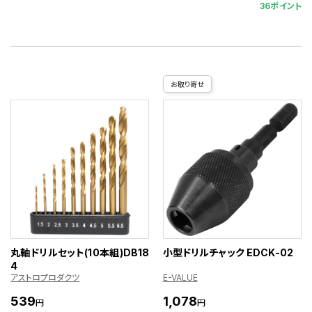
36ポイント
お取り寄せ
丸軸ドリルセット(10本組)DB18
小型ドリルチャック EDCK-02
4
アストロプロダクツ
E-VALUE
539
1,078
円
円