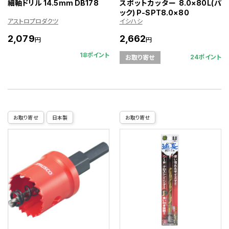
細軸ドリル 14.5mm DB178
スポットカッター 8.0×80L(パ
ック) P-SPT8.0×80
アストロプロダクツ
イシハシ
2,079
2,662
円
円
18ポイント
24ポイント
お取り寄せ
お取り寄せ
日本製
お取り寄せ