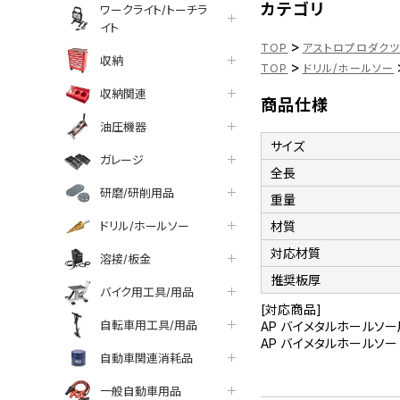
カテゴリ
ワークライト/トーチラ
イト
>
TOP
アストロプロダク
収納
>
TOP
ドリル/ホールソー
収納関連
商品仕様
油圧機器
サイズ
ガレージ
全長
研磨/研削用品
重量
ドリル/ホールソー
材質
対応材質
溶接/板金
推奨板厚
バイク用工具/用品
[対応商品]
自転車用工具/用品
AP バイメタルホールソー用ド
AP バイメタルホールソー 7点
自動車関連消耗品
一般自動車用品