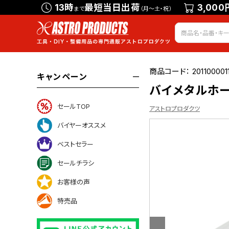
13時
最短当日出荷
3,000
まで
（月～土・祝）
商品コード：
201100001
キャンペーン
バイメタルホー
セールTOP
アストロプロダクツ
バイヤーオススメ
ベストセラー
ついて
セールチラシ
お客様の声
特売品