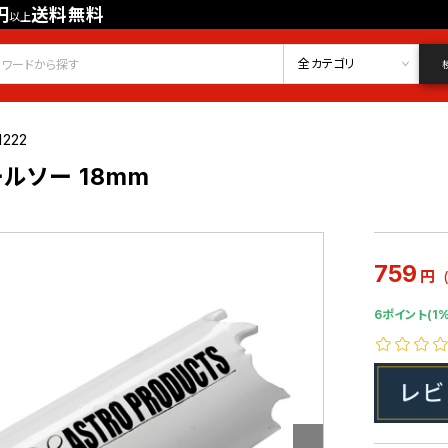
円
送料無料
以上
会員登録
ログイン
お気に入り
全カテゴリ
1222
ルソー 18mm
759
円
6ポイント(1%