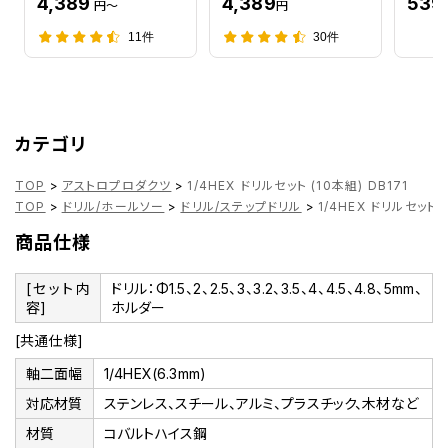
4,389
4,389
539
円～
円
11件
30件
カテゴリ
TOP
>
アストロプロダクツ
>
1/4HEX ドリルセット (10本組) DB171
TOP
>
ドリル/ホールソー
>
ドリル/ステップドリル
>
1/4HEX ドリルセット (
商品仕様
[セット内
ドリル：Φ1.5、2、2.5、3、3.2、3.5、4、4.5、4.8、5mm、
容]
ホルダー
[共通仕様]
軸二面幅
1/4HEX(6.3mm)
対応材質
ステンレス、スチール、アルミ、プラスチック、木材など
材質
コバルトハイス鋼