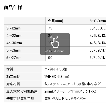
商品仕様
全長(mm)
サイズ(mm)
3～12mm
75
3、4、5、6、7、8
4～22mm
80
4、6、8、10、12
4～30mm
100
4、6、8、10、1
5～21mm
75
5、7、9、11、13
スクロールできます
5～27mm
90
5、7、9、11、13
材質
コバルトHSS鋼
軸二面幅
1/4HEX(6.3mm)
対応材質
鉄、ステンレス、アルミ、樹脂、木材など
最大穴開け可能板厚
2mm(スチール)／1mm(ステンレス)
使用可能電動工具
電動ドリル、ドリルドライバー