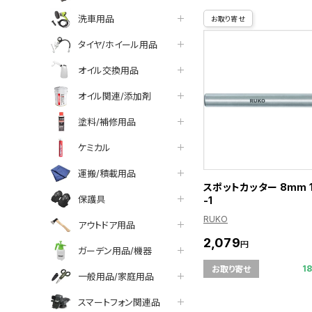
洗車用品
お取り寄せ
タイヤ/ホイール用品
オイル交換用品
オイル関連/添加剤
塗料/補修用品
ケミカル
運搬/積載用品
スポットカッター 8mm 1
保護具
-1
RUKO
アウトドア用品
2,079
円
ガーデン用品/機器
1
お取り寄せ
一般用品/家庭用品
スマートフォン関連品