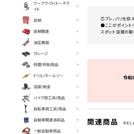
ワークライト/トーチラ
イト
芯ブレ、バリを抑
収納
●ここがポイント
収納関連
スポット溶接の取
油圧機器
ガレージ
研磨/研削用品
ドリル/ホールソー
令和
溶接/板金
バイク用工具/用品
自転車用工具/用品
自動車関連消耗品
関連商品
REL
一般自動車用品