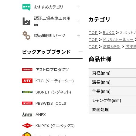
おすすめカテゴリ
認証工場基準工具用
カテゴリ
品
>
>
TOP
RUKO
スポットカ
製品補修用パーツ
>
TOP
ドリル/ホールソー
>
>
TOP
溶接/板金
溶接機
ピックアップブランド
商品仕様
アストロプロダクツ
刃径(mm)
KTC (ケーティーシー)
溝長(mm)
全長(mm)
SIGNET (シグネット)
シャンク径(mm)
PBSWISSTOOLS
表面処理
ANEX
KNIPEX (クニペックス)