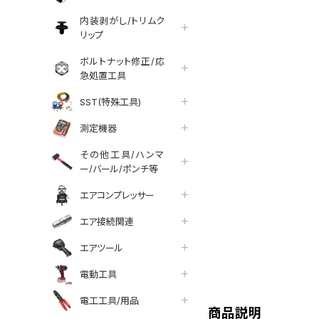
内装剥がし/トリムク
リップ
ボルトナット修正/応
急処置工具
SST(特殊工具)
測定機器
その他工具/ハンマ
ー/バール/ポンチ等
エアコンプレッサー
エア接続関連
エアツール
tter
facebook
line
電動工具
電工工具/用品
商品説明