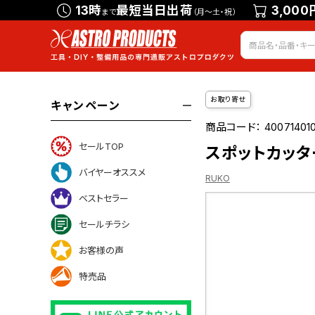
13時
最短当日出荷
3,000
まで
（月～土・祝）
お取り寄せ
キャンペーン
商品コード：
40071401
セールTOP
スポットカッター
バイヤーオススメ
RUKO
ベストセラー
セールチラシ
ついて
お客様の声
特売品