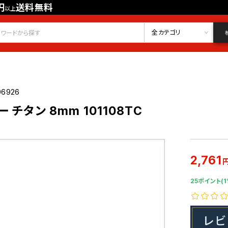
円
送料無料
以上
会員登録
ログイン
お気に入り
全カテゴリ
06926
 チタン 8mm 101108TC
2,761
25ポイント(1