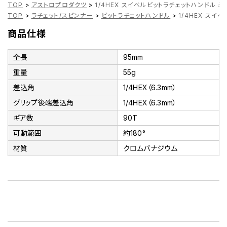
TOP
>
アストロプロダクツ
>
1/4HEX スイベルビットラチェットハンドル ミニ
TOP
>
ラチェット/スピンナー
>
ビットラチェットハンドル
>
1/4HEX スイ
商品仕様
全長
95mm
重量
55g
差込角
1/4HEX（6.3mm）
グリップ後端差込角
1/4HEX（6.3mm）
ギア数
90T
可動範囲
約180°
材質
クロムバナジウム