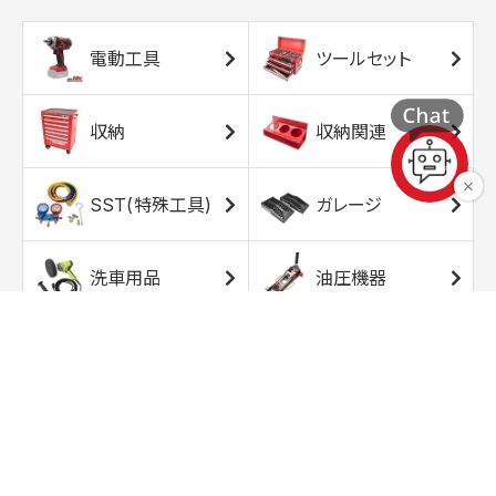
電動工具
ツールセット
収納
収納関連
SST(特殊工具)
ガレージ
洗車用品
油圧機器
エアコンプレッサ
エアツール
ー
トルクレンチ
ソケット
ラチェット/スピン