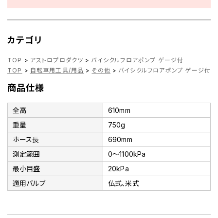
カテゴリ
TOP
>
アストロプロダクツ
>
バイシクルフロアポンプ ゲージ付
TOP
>
自転車用工具/用品
>
その他
>
バイシクルフロアポンプ ゲージ付
商品仕様
全高
610mm
重量
750g
ホース長
690mm
測定範囲
0～1100kPa
最小目盛
20kPa
適用バルブ
仏式、米式