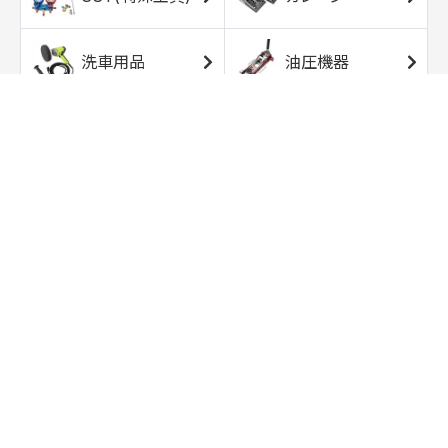
洗車用品
油圧機器
エアコンプレッサ
エアツール
ー
トルクレンチ
ソケット
ラチェット/スピン
レンチ/スパナ
ナー
バイク用工具/用
オイル交換用品
品
ワークライト/ト
研磨/研削用品
ーチライト