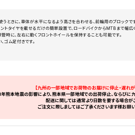
使うときに、車体が水平になるよう高さを合わせる、前輪用のブロックです
ロントタイヤを載せるだけの簡単設置で、ロードバイクからMTBまで幅広
保管時に、左右に動くフロントホイールを保持することも可能です。
い、ゴム足付きです。
【九州の一部地域でお荷物のお届けに停止・遅れが
8年熊本地震の影響により、熊本県一部地域での出荷停止、ならびに九
配送に関しては通常より日数を要する場合がご
ご注文に際しましてはご了承くださいます様お願い