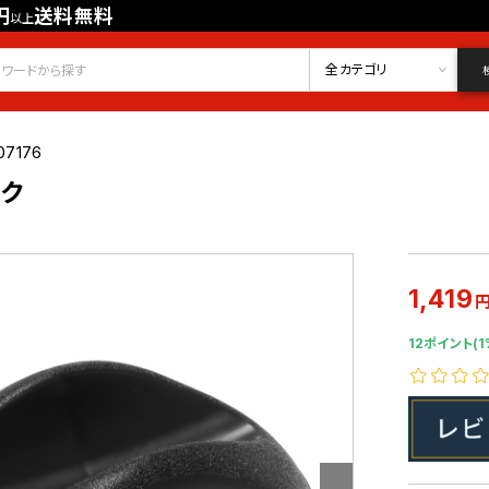
円
送料無料
以上
会員登録
ログイン
お気に入り
全カテゴリ
07176
ック
1,419
12ポイント(1