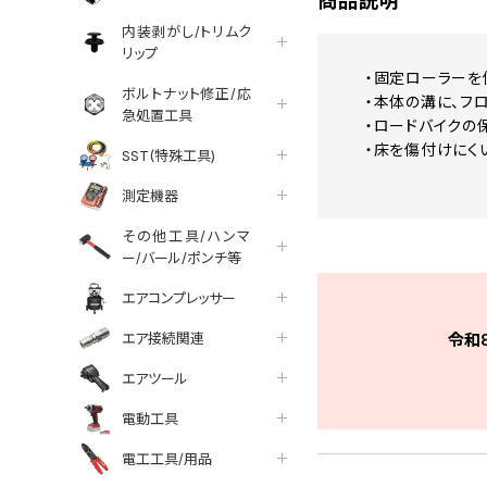
商品説明
内装剥がし/トリムク
リップ
・固定ローラーを
ボルトナット修正/応
・本体の溝に、フ
急処置工具
・ロードバイクの
・床を傷付けにく
SST(特殊工具)
測定機器
その他工具/ハンマ
ー/バール/ポンチ等
エアコンプレッサー
エア接続関連
令和
エアツール
電動工具
電工工具/用品