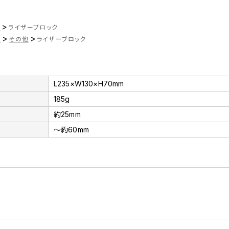
>
ツ
ライザーブロック
>
>
品
その他
ライザーブロック
L235×W130×H70mm
185g
約25mm
～約60mm