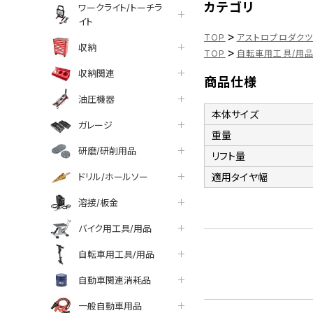
カテゴリ
ワークライト/トーチラ
イト
>
TOP
アストロプロダク
収納
>
TOP
自転車用工具/用
収納関連
商品仕様
油圧機器
本体サイズ
ガレージ
重量
研磨/研削用品
リフト量
ドリル/ホールソー
適用タイヤ幅
溶接/板金
バイク用工具/用品
自転車用工具/用品
自動車関連消耗品
一般自動車用品