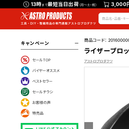
13時
最短当日出荷
3,000
まで
（月～土・祝）
商品コード：
20160000
キャンペーン
ライザーブロ
セールTOP
アストロプロダクツ
バイヤーオススメ
ベストセラー
ついて
セールチラシ
お客様の声
特売品