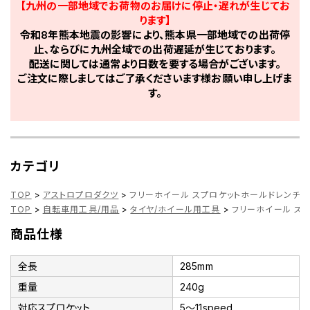
【九州の一部地域でお荷物のお届けに停止・遅れが生じてお
ります】
令和8年熊本地震の影響により、熊本県一部地域での出荷停
止、ならびに九州全域での出荷遅延が生じております。
配送に関しては通常より日数を要する場合がございます。
ご注文に際しましてはご了承くださいます様お願い申し上げま
す。
カテゴリ
TOP
>
アストロプロダクツ
>
フリーホイール スプロケットホールドレンチ 1
TOP
>
自転車用工具/用品
>
タイヤ/ホイール用工具
>
フリーホイール スプ
商品仕様
全長
285mm
重量
240g
対応スプロケット
5～11speed