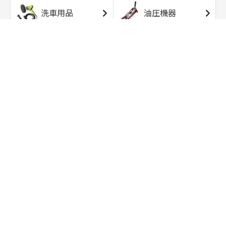
洗車用品
油圧機器
エアコンプレッサ
エアツール
ー
トルクレンチ
ソケット
ラチェット/スピン
レンチ/スパナ
ナー
バイク用工具/用
オイル交換用品
品
ワークライト/ト
研磨/研削用品
ーチライト
タイヤ/ホイール
アウトドア用品
用品