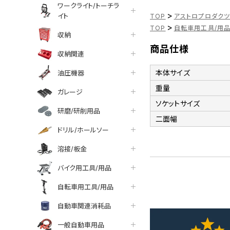
ワークライト/トーチラ
>
イト
TOP
アストロプロダク
>
TOP
自転車用工具/用
収納
商品仕様
収納関連
本体サイズ
油圧機器
重量
ガレージ
ソケットサイズ
研磨/研削用品
二面幅
ドリル/ホールソー
溶接/板金
バイク用工具/用品
自転車用工具/用品
自動車関連消耗品
一般自動車用品