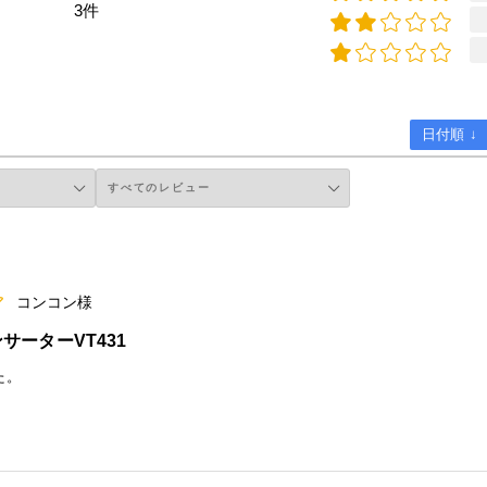
3件
日付順 ↓
コンコン様
サーターVT431
た。