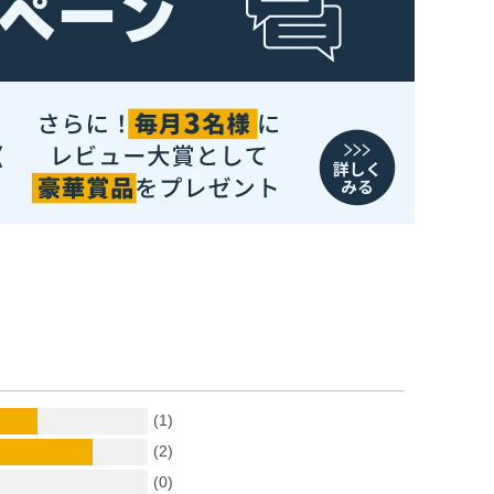
(1)
(2)
(0)