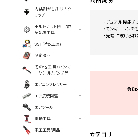
商品説明
内装剥がし/トリムク
リップ
・デュアル機能チ
ボルトナット修正/応
・モンキーレンチも
急処置工具
・先端に設けられ
SST(特殊工具)
測定機器
その他工具/ハンマ
ー/バール/ポンチ等
エアコンプレッサー
令和
エア接続関連
エアツール
電動工具
電工工具/用品
カテゴリ