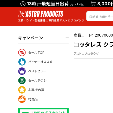
13時
最短当日出荷
3,000
まで
（月～土・祝）
商品コード：
20070000
キャンペーン
コッタレス ク
セールTOP
アストロプロダクツ
バイヤーオススメ
ベストセラー
ついて
セールチラシ
お客様の声
特売品