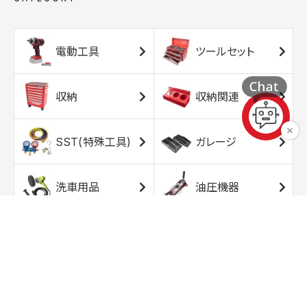
電動工具
ツールセット
収納
収納関連
SST(特殊工具)
ガレージ
洗車用品
油圧機器
エアコンプレッサ
エアツール
ー
トルクレンチ
ソケット