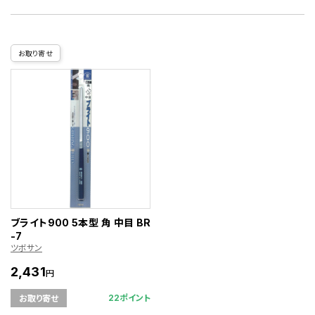
お取り寄せ
ブライト900 5本型 角 中目 BR
-7
ツボサン
2,431
円
22ポイント
お取り寄せ