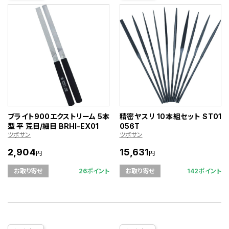
ブライト900エクストリーム 5本
精密ヤスリ 10本組セット ST01
型 平 荒目/細目 BRHI-EX01
056T
ツボサン
ツボサン
2,904
15,631
円
円
26ポイント
142ポイント
お取り寄せ
お取り寄せ