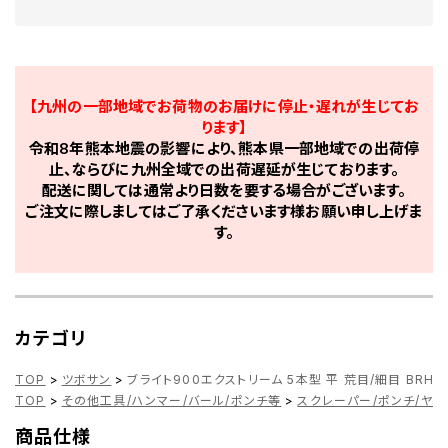
【九州の一部地域でお荷物のお届けに停止・遅れが生じてお
ります】
令和8年熊本地震の影響により、熊本県一部地域での出荷停
止、ならびに九州全域での出荷遅延が生じております。
配送に関しては通常より日数を要する場合がございます。
ご注文に際しましてはご了承くださいます様お願い申し上げま
す。
カテゴリ
TOP
>
ツボサン
>
ブライト900エクストリーム 5本型 平 荒目/細目 BRHI-
TOP
>
その他工具/ハンマー/バール/ポンチ等
>
スクレーパー/ポンチ/ヤス
商品仕様