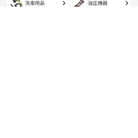
洗車用品
油圧機器
エアコンプレッサ
エアツール
ー
トルクレンチ
ソケット
ラチェット/スピン
レンチ/スパナ
ナー
バイク用工具/用
オイル交換用品
品
ワークライト/ト
研磨/研削用品
ーチライト
タイヤ/ホイール
アウトドア用品
用品