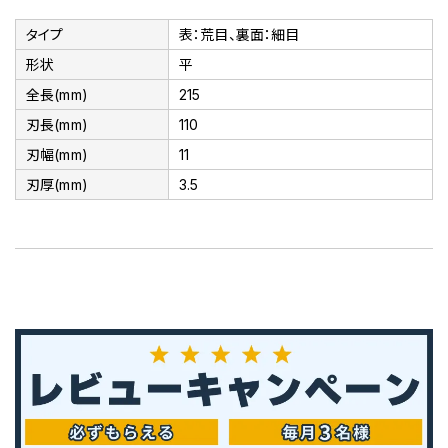
タイプ
表：荒目、裏面：細目
形状
平
全長(mm)
215
刃長(mm)
110
刃幅(mm)
11
刃厚(mm)
3.5