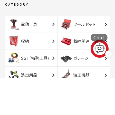
CATEGORY
電動工具
ツールセット
収納
収納関連
SST(特殊工具)
ガレージ
洗車用品
油圧機器
エアコンプレッサ
エアツール
ー
トルクレンチ
ソケット