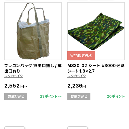
WEB限定価格
フレコンバッグ 排出口無し / 排
MS30-02 シート #3000迷彩
出口有り
シート 1.8×2.7
ユタカメイク
ユタカメイク
2,552
2,236
円～
円
23ポイント 〜
20ポイント
お取り寄せ
お取り寄せ