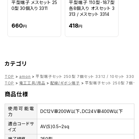
平型端子 メスセット 25
平型端子 110型･187型
0型 30個入り 3311
各8個入り オスセット 3
313 / メスセット 3314
660
418
円
円
カテゴリ
TOP
>
amon
>
平型端子セット 250型 7個セット 3312 / 10セット 3309 
TOP
>
電工工具/用品
>
配線/ギボシ端子
>
平型端子セット 250型 7個セット 
商品仕様
使用可能電
DC12V車200W以下、DC24V車400W以下
力
適合コードサ
AV(S)0.5~2sq
イズ
端子規格
250型