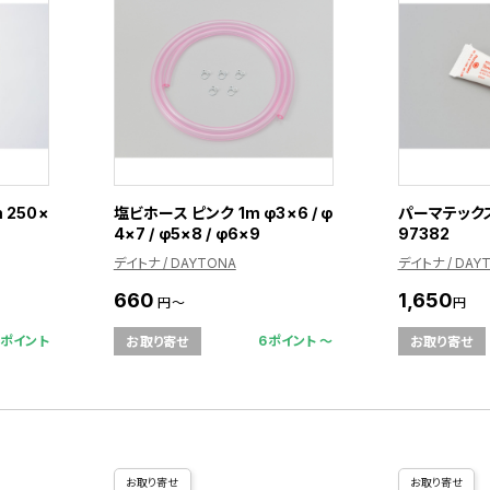
 250×
塩ビホース ピンク 1m φ3×6 / φ
パーマテックス
4×7 / φ5×8 / φ6×9
97382
デイトナ / DAYTONA
デイトナ / DAY
660
1,650
円～
円
0ポイント
6ポイント 〜
お取り寄せ
お取り寄せ
お取り寄せ
お取り寄せ