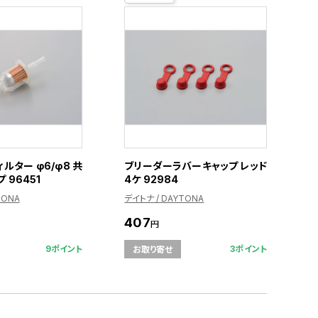
ルター φ6/φ8 共
ブリーダーラバーキャップ レッド
 96451
4ケ 92984
TONA
デイトナ / DAYTONA
407
円
9ポイント
3ポイント
お取り寄せ