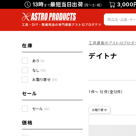
13時
最短当日出荷
3,000
まで
（月～土・祝）
工具通販のアストロプロダ
在庫
デイトナ
あり
(1)
なし
(0)
お取り寄せ
(11)
1 件～ 12 件（全12件）
セール
セール
(0)
お取り寄せ
価格