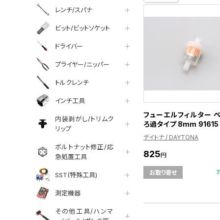
レンチ/スパナ
ビット/ビットソケット
ドライバー
プライヤー/ニッパー
トルクレンチ
インチ工具
フューエルフィルター 
内装剥がし/トリムク
ろ過タイプ 8mm 91615
リップ
デイトナ / DAYTONA
ボルトナット修正/応
825
円
急処置工具
お取り寄せ
SST(特殊工具)
測定機器
その他工具/ハンマ