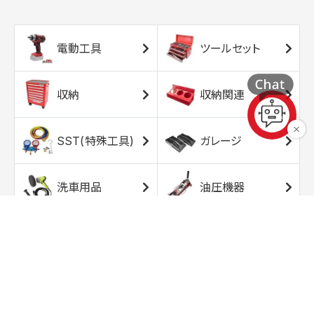
電動工具
ツールセット
収納
収納関連
SST(特殊工具)
ガレージ
洗車用品
油圧機器
エアコンプレッサ
エアツール
ー
トルクレンチ
ソケット