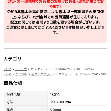
【九州の一部地域でお荷物のお届けに停止・遅れが生じてお
ります】
令和8年熊本地震の影響により、熊本県一部地域での出荷停
止、ならびに九州全域での出荷遅延が生じております。
配送に関しては通常より日数を要する場合がございます。
ご注文に際しましてはご了承くださいます様お願い申し上げま
す。
カテゴリ
TOP
>
デイトナ
>
ガスケットシート 0.5mm 250×300 96242
TOP
>
ケミカル
>
液体ガスケット
>
ガスケットシート 0.5mm 250×300 9
商品仕様
耐熱温度
180℃
寸法
250×300mm
厚み
0.5mm