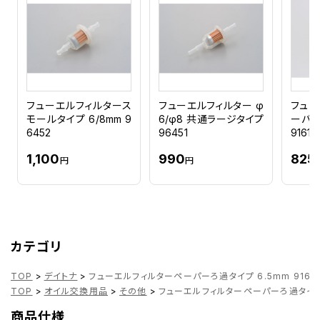
フューエルフィルタース
フューエルフィルター φ
フュー
モールタイプ 6/8mm 9
6/φ8 共通ラージタイプ
ーパー
6452
96451
91615
1,100
990
825
円
円
カテゴリ
TOP
>
デイトナ
>
フューエルフィルターペーパーろ過タイプ 6.5mm 9161
TOP
>
オイル交換用品
>
その他
>
フューエルフィルターペーパーろ過タイプ 6
商品仕様