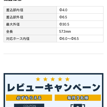
差込部内径
Φ4.0
差込部外径
Φ6.5
最大外径
Φ30.5
全長
57.3mm
対応ホース内径
Φ6.0～Φ6.5