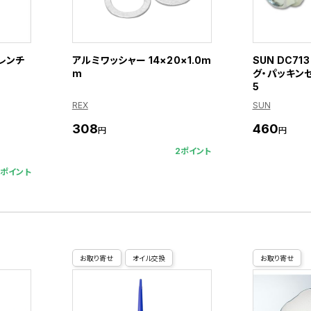
レンチ
アルミワッシャー 14×20×1.0m
SUN DC7
m
グ・パッキンセッ
5
REX
SUN
308
460
円
円
2ポイント
4ポイント
お取り寄せ
オイル交換
お取り寄せ