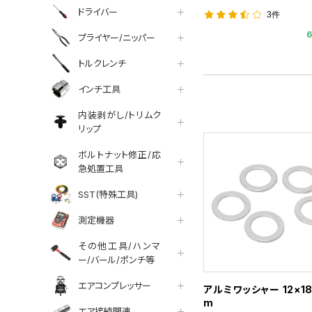
ドライバー
3件
プライヤー/ニッパー
トルクレンチ
インチ工具
内装剥がし/トリムク
リップ
ボルトナット修正/応
急処置工具
SST(特殊工具)
測定機器
その他工具/ハンマ
ー/バール/ポンチ等
エアコンプレッサー
アルミワッシャー 12×18
m
エア接続関連