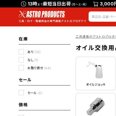
13時
最短当日出荷
3,000
まで
（月～土・祝）
工具通販のアストロプロダ
在庫
オイル交換用
あり
(72)
なし
(1)
お取り寄せ
(54)
セール
オイルジョッキ
セール
(2)
価格