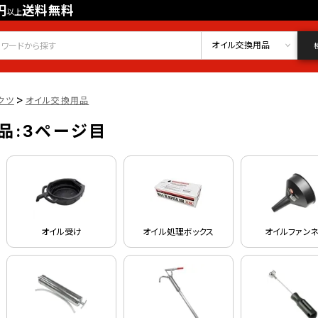
円
送料無料
以上
会員登録
ログイン
お気に入り
オイル交換用品
>
クツ
オイル交換用品
品:3ページ目
オイル受け
オイル処理ボックス
オイルファン