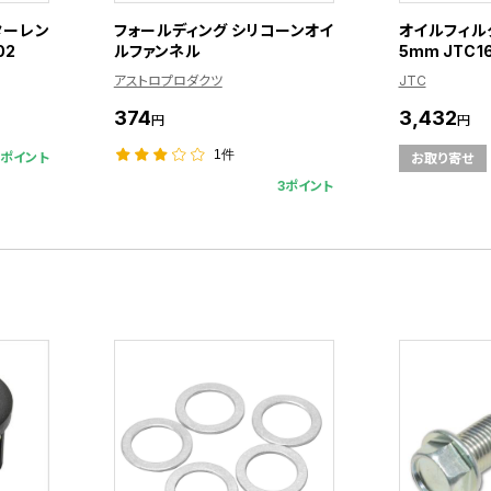
ターレン
フォールディング シリコーンオイ
オイルフィルタ
02
ルファンネル
5mm JTC1
アストロプロダクツ
JTC
374
3,432
円
円
1件
6ポイント
お取り寄せ
3ポイント