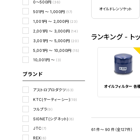
0～500円
(36)
オイルドレンソケット
501円 ～ 1,000円
(17)
1,001円 ～ 2,000円
(23)
2,001円 ～ 3,000円
(14)
ランキング - ト
3,001円 ～ 5,000円
(20)
1
5,001円 ～ 10,000円
(15)
10,001円 ～
(3)
ブランド
オイルフィルター 各
アストロプロダクツ
(63)
KTC(ケーティーシー)
(19)
フルプラ
(9)
SIGNET(シグネット)
(8)
JTC
(7)
61 件～ 90 件（全127件）
REX
(6)