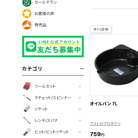
セールチラシ
お客様の声
特売品
オイル交換
カテゴリ
ツールセット
ラチェット/スピンナー
オイルパン 7L
ソケット
レンチ/スパナ
アストロプロダクツ
ビット/ビットソケット
759
円