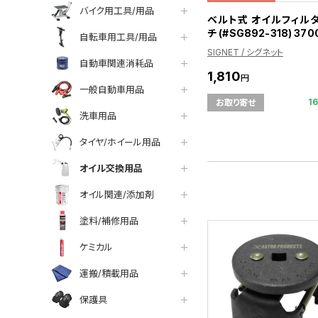
バイク用工具/用品
ベルト式 オイルフィル
チ (#SG892-318) 370
自転車用工具/用品
SIGNET / シグネット
自動車関連消耗品
1,810
円
一般自動車用品
1
お取り寄せ
洗車用品
タイヤ/ホイール用品
オイル交換用品
オイル関連/添加剤
塗料/補修用品
ケミカル
運搬/積載用品
保護具