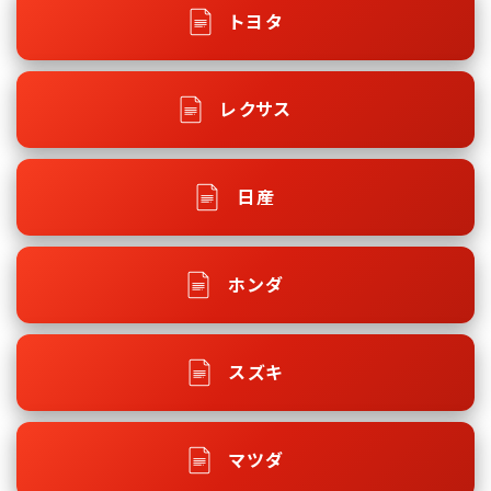
トヨタ
レクサス
日産
ホンダ
スズキ
マツダ