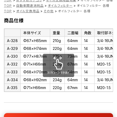
TOP
>
おすすめカテゴリ
>
オイル交換用品特集
>
オイルフィルター 各種
TOP
>
自動車関連消耗品
>
オイルフィルター
>
オイルフィルター 各種
TOP
>
オイル交換用品
>
その他
>
オイルフィルター 各種
商品仕様
本体サイズ
重量
二面幅
角数
取付部ネジ
A-328
Φ67×H65mm
210g
64mm
14
3/4-16UNF
A-329
Φ68×H74mm
220g
64mm
14
3/4-16UNF
A-330
Φ77×H87mm
275g
73mm
14
3/4-16UNF
A-332
Φ71×H66mm
220g
67mm
14
M20-1.5
A-333
Φ68×H70mm
215g
64mm
14
M20-1.5
スクロールできます
A-334
Φ68×H92mm
234g
64mm
14
3/4-16UNF
A-335
Φ71×H66mm
220g
67mm
14
M20-1.5