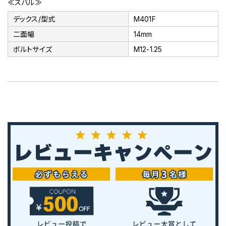
≪スバル≫
デックス/型式
M401F
二面幅
14mm
ボルトサイズ
M12-1.25