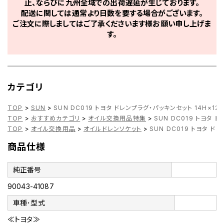
止、ならびに九州全域での出荷遅延が生じております。
配送に関しては通常より日数を要する場合がございます。
ご注文に際しましてはご了承くださいます様お願い申し上げま
す。
カテゴリ
TOP
>
SUN
>
SUN DC019 トヨタ ドレンプラグ・パッキンセット 14H×12×P
TOP
>
おすすめカテゴリ
>
オイル交換用品特集
>
SUN DC019 トヨタ ド
TOP
>
オイル交換用品
>
オイルドレンソケット
>
SUN DC019 トヨタ ドレ
商品仕様
純正番号
90043-41087
車種･型式
≪トヨタ≫