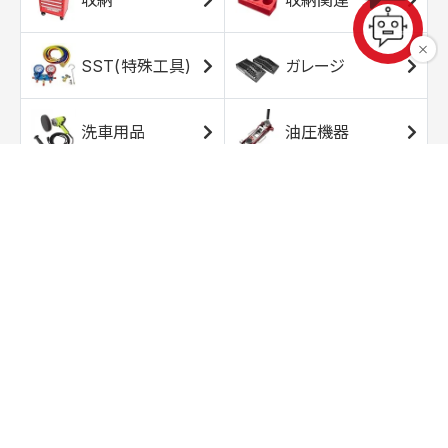
SST(特殊工具)
ガレージ
洗車用品
油圧機器
エアコンプレッサ
エアツール
ー
トルクレンチ
ソケット
ラチェット/スピン
レンチ/スパナ
ナー
バイク用工具/用
オイル交換用品
品