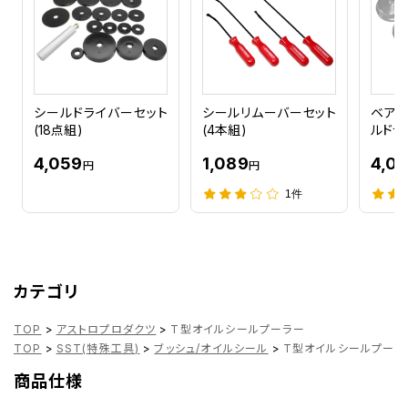
シールドライバーセット
シールリムーバーセット
ベアリ
(18点組)
(4本組)
ルドラ
4,059
1,089
4,0
円
円
1件
カテゴリ
TOP
>
アストロプロダクツ
>
T型オイルシールプーラー
TOP
>
SST(特殊工具)
>
ブッシュ/オイルシール
>
T型オイルシールプーラ
商品仕様