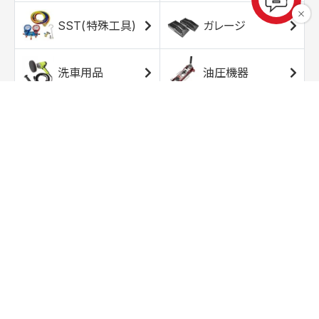
SST(特殊工具)
ガレージ
洗車用品
油圧機器
エアコンプレッサ
エアツール
ー
トルクレンチ
ソケット
ラチェット/スピン
レンチ/スパナ
ナー
バイク用工具/用
オイル交換用品
品
ワークライト/ト
研磨/研削用品
ーチライト