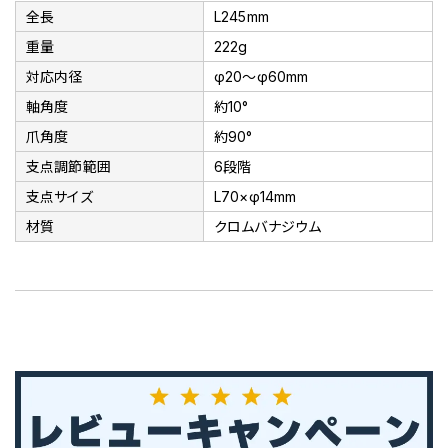
全長
L245mm
重量
222g
対応内径
φ20～φ60mm
軸角度
約10°
爪角度
約90°
支点調節範囲
6段階
支点サイズ
L70×φ14mm
材質
クロムバナジウム