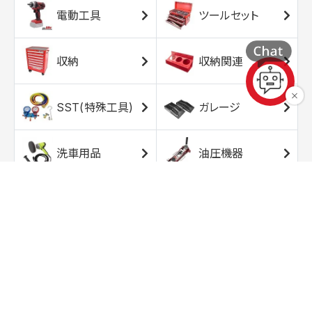
電動工具
ツールセット
収納
収納関連
SST(特殊工具)
ガレージ
洗車用品
油圧機器
エアコンプレッサ
エアツール
ー
トルクレンチ
ソケット
ラチェット/スピン
レンチ/スパナ
ナー