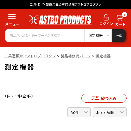
工具・DIY・整備用品の専門通販アストロプロダクツ
0
測定機器
検索
工具通販のアストロプロダクツ
>
製品補修用パーツ
>
測定機器
測定機器
1 件～ 1 件（全1件）
絞り込み